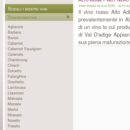
Vino rosso secco DOC - alto a
Scegli i nostri vini
Il vino rosso Alto A
Denominazione
prevalentemente in Al
di un vino la cui pro
Aglianico
Barbera
di Val D'adige Appiano
Barolo
sua piena maturazione.
Cabernet
Cabernet Sauvignon
Catarrato
Chardonnay
Chianti
Dolcetto
Falanghina
Grechetto
Lambrusco
Liquoroso
Malvasia
Marsala
Merlot
Moscato
Novello
Passito