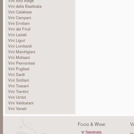
Vini Alto Adige
Vini della Basilicata
Vini Calabresi
Vini Campani
Vini Emiliani
Vini del Friuli
Vini Laziali
Vini Liguri
Vini Lombardi
Vini Marchigiani
Vini Molisani
Vini Piemontesi
Vini Pugliesi
Vini Sardi
Vini Siciliani
Vini Toscani
Vini Trentini
Vini Umbri
Vini Valdostani
Vini Veneti
Food & Wine
V
Sassicaia
Ha