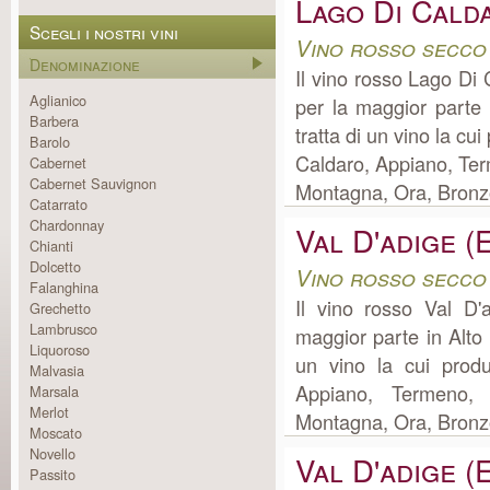
Lago Di Cald
Scegli i nostri vini
Vino rosso secco
Denominazione
Il vino rosso Lago Di
Aglianico
per la maggior parte
Barbera
tratta di un vino la c
Barolo
Caldaro, Appiano, Ter
Cabernet
Cabernet Sauvignon
Montagna, Ora, Bronzol
Catarrato
Chardonnay
Val D'adige 
Chianti
Dolcetto
Vino rosso secco
Falanghina
Il vino rosso Val D'
Grechetto
Lambrusco
maggior parte in Alto
Liquoroso
un vino la cui prod
Malvasia
Appiano, Termeno, 
Marsala
Merlot
Montagna, Ora, Bronzolo
Moscato
Novello
Val D'adige (
Passito