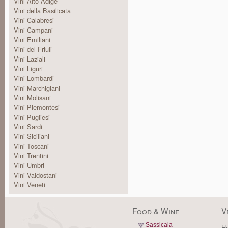
Vini Alto Adige
Vini della Basilicata
Vini Calabresi
Vini Campani
Vini Emiliani
Vini del Friuli
Vini Laziali
Vini Liguri
Vini Lombardi
Vini Marchigiani
Vini Molisani
Vini Piemontesi
Vini Pugliesi
Vini Sardi
Vini Siciliani
Vini Toscani
Vini Trentini
Vini Umbri
Vini Valdostani
Vini Veneti
Food & Wine
V
Sassicaia
Ha