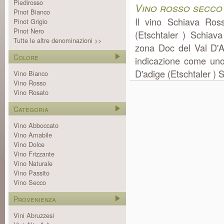
Piedirosso
Vino rosso secco
Pinot Bianco
Il vino Schiava Ros
Pinot Grigio
Pinot Nero
(Etschtaler ) Schiav
Tutte le altre denominazioni >>
zona Doc del Val D'Ad
Colore
indicazione come uno 
D'adige (Etschtaler ) 
Vino Bianco
Vino Rosso
Vino Rosato
Categoria
Vino Abboccato
Vino Amabile
Vino Dolce
Vino Frizzante
Vino Naturale
Vino Passito
Vino Secco
Provenienza
Vini Abruzzesi